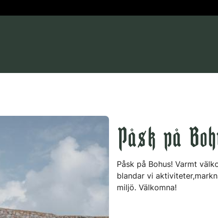
Påsk på Boh
Påsk på Bohus! Varmt välko
blandar vi aktiviteter,mark
miljö. Välkomna!